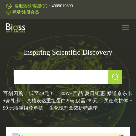
客服热线/客服QQ：
4009019800
登录/注册会员
Inspiring Scientific Discovery
产品中心
▼
研究领域
▼
IVD原料
百剂闪购｜低至49元！
30W+产品 夏日钜惠 赠送京东卡
+豪礼卡
真核表达重组蛋白20ug仅需299元
买任意抗体 +
促销活动
▼
99 元得重组兔单抗
生化试剂盒65折特惠季
技术支持
▼