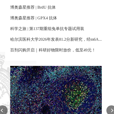
博奥森星推荐 | BrdU 抗体
博奥森星推荐 | GPX4 抗体
科学之旅 | 第137期重组兔单抗专题试用装
哈尔滨医科大学2026年发表81.2分新研究，经m6A修饰的circArhgap26通过抑制PKP1棕榈酰化减轻心肌缺血再灌注损伤
百剂闪购开启｜科研好物限时放价，低至49元！
P53 Recombinant Rabbit mAb
Reactivity:
Human
Applications:
WB,IHC-P,IHC-F,IF,Flow-Cyt,ICC/