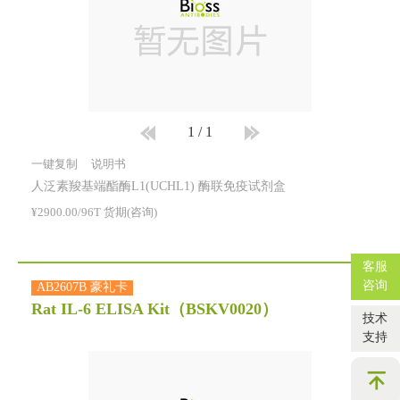
1
/
1
一键复制
说明书
人泛素羧基端酯酶L1(UCHL1) 酶联免疫试剂盒
¥2900.00/96T 货期(咨询)
客服
咨询
AB2607B 豪礼卡
Rat IL-6 ELISA Kit
（BSKV0020）
技术
支持