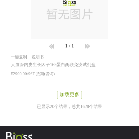
1
/
1
一键复制
说明书
人血管内皮生长因子165蛋白酶联免疫试剂盒
¥2900.00/96T 货期(咨询)
加载更多
已显示20个结果，总共1628个结果