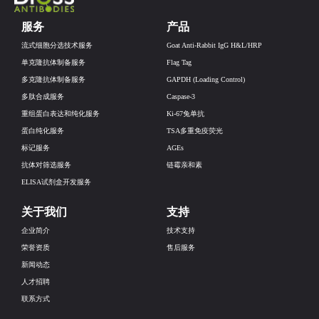
服务
产品
流式细胞分选技术服务
Goat Anti-Rabbit IgG H&L/HRP
单克隆抗体制备服务
Flag Tag
多克隆抗体制备服务
GAPDH (Loading Control)
多肽合成服务
Caspase-3
重组蛋白表达和纯化服务
Ki-67兔单抗
蛋白纯化服务
TSA多重免疫荧光
标记服务
AGEs
抗体对筛选服务
链霉亲和素
ELISA试剂盒开发服务
关于我们
支持
企业简介
技术支持
荣誉资质
售后服务
新闻动态
人才招聘
联系方式