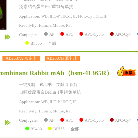
泛素结合蛋白P62重组兔单抗
Application: WB, IHC-P, IHC-F, IF, Flow-Cyt, ICC/IF
Reactivity:
Human, Mouse, Rat
AP
APC
APC-Cy5.5
APC-Cy7
Conjugate:
BF555
全部
AB2607A 京东卡
AB2607B 豪礼卡
ecombinant Rabbit mAb
（bsm-41365R）
一键复制
说明书
文献引用(1)
自噬效应蛋白Beclin 1重组兔单抗
Application: WB, IHC-P, IHC-F, IF
Reactivity:
Human, Mouse, Rat
AP
APC
APC-Cy5.5
APC-Cy7
Conjugate:
BF488
BF555
全部