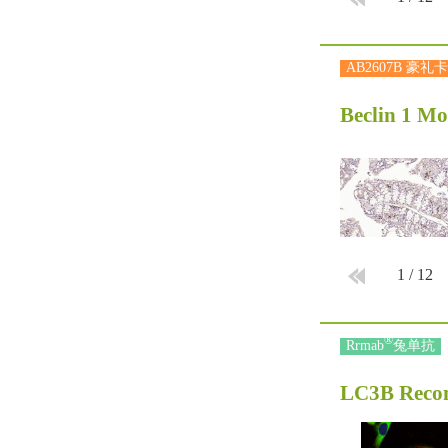
AB2607B 豪礼卡
Beclin 1 M
1
/
12
®
Rrmab
兔单抗
LC3B Reco