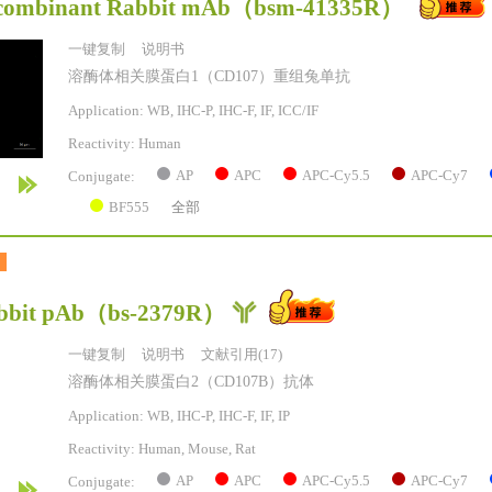
ombinant Rabbit mAb
（bsm-41335R）
一键复制
说明书
溶酶体相关膜蛋白1（CD107）重组兔单抗
Application: WB, IHC-P, IHC-F, IF, ICC/IF
Reactivity:
Human
AP
APC
APC-Cy5.5
APC-Cy7
Conjugate:
BF555
全部
bit pAb
（bs-2379R）
一键复制
说明书
文献引用(17)
溶酶体相关膜蛋白2（CD107B）抗体
Application: WB, IHC-P, IHC-F, IF, IP
Reactivity:
Human, Mouse, Rat
AP
APC
APC-Cy5.5
APC-Cy7
Conjugate: