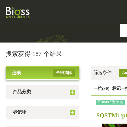
搜索获得 187 个结果
筛选条件：
选项
Au
全部清除
一抗(90)
标记一抗
产品分类
®
Rrmab
兔单抗
标记物
SQSTM1/p6