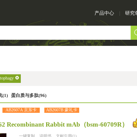
产品中心
研究
tophagy
(1)
蛋白质与多肽(96)
AB2607A 京东卡
AB2607B 豪礼卡
2 Recombinant Rabbit mAb
（bsm-60709R）
一键复制
说明书
文献引用(1)