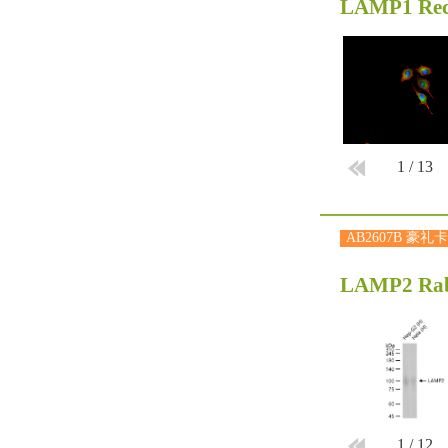
LAMP1 Rec
1
/
13
AB2607B 豪礼卡
LAMP2 Rab
1
/
12