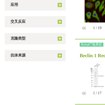
应用
交叉反应
1
/
19
克隆类型
®
Rrmab
兔单抗
Beclin 1 R
抗体来源
1
/
17