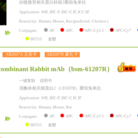
自噬微管相关蛋白轻链3重组兔单抗
Application: WB, IHC-P, IHC-F, IF, ICC/IF
Reactivity:
Human, Mouse, Rat
(predicted: Chicken )
AP
APC
APC-Cy5.5
APC-Cy7
Conjugate:
BF555
全部
AB2607A 京东卡
AB2607B 豪礼卡
ombinant Rabbit mAb
（bsm-61207R）
一键复制
说明书
溶酶体相关膜蛋白2（CD107B）重组兔单抗
Application: WB, IHC-P, IHC-F, IF, IP
Reactivity:
Human, Mouse, Rat
AP
APC
APC-Cy5.5
APC-Cy7
Conjugate:
BF555
全部