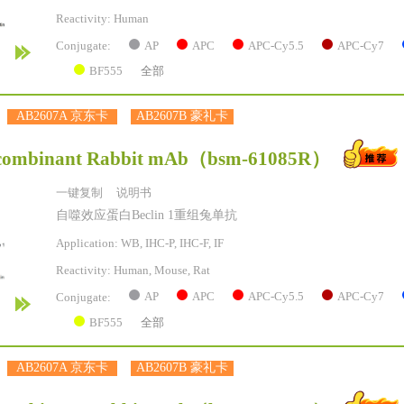
Reactivity:
Human
AP
APC
APC-Cy5.5
APC-Cy7
Conjugate:
BF555
全部
AB2607A 京东卡
AB2607B 豪礼卡
ecombinant Rabbit mAb
（bsm-61085R）
一键复制
说明书
自噬效应蛋白Beclin 1重组兔单抗
Application: WB, IHC-P, IHC-F, IF
Reactivity:
Human, Mouse, Rat
AP
APC
APC-Cy5.5
APC-Cy7
Conjugate:
BF555
全部
AB2607A 京东卡
AB2607B 豪礼卡