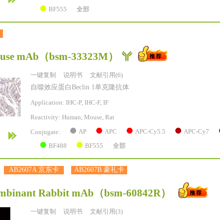
BF555
全部
ouse mAb
（bsm-33323M）
一键复制
说明书
文献引用(6)
自噬效应蛋白Beclin 1单克隆抗体
Application: IHC-P, IHC-F, IF
Reactivity:
Human, Mouse, Rat
AP
APC
APC-Cy5.5
APC-Cy7
Conjugate:
BF488
BF555
全部
AB2607A 京东卡
AB2607B 豪礼卡
mbinant Rabbit mAb
（bsm-60842R）
一键复制
说明书
文献引用(3)