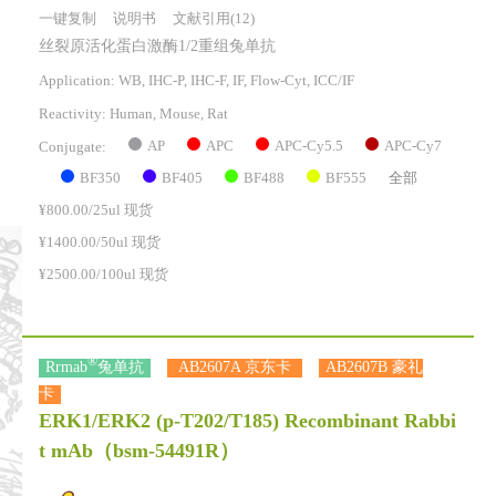
一键复制
说明书
文献引用(12)
丝裂原活化蛋白激酶1/2重组兔单抗
Application: WB, IHC-P, IHC-F, IF, Flow-Cyt, ICC/IF
Reactivity:
Human, Mouse, Rat
AP
APC
APC-Cy5.5
APC-Cy7
Conjugate:
BF350
BF405
BF488
BF555
全部
¥800.00/25ul 现货
¥1400.00/50ul 现货
¥2500.00/100ul 现货
®
Rrmab
兔单抗
AB2607A 京东卡
AB2607B 豪礼
卡
ERK1/ERK2 (p-T202/T185) Recombinant Rabbi
t mAb
（bsm-54491R）