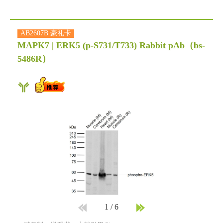
AB2607B 豪礼卡
MAPK7 | ERK5 (p-S731/T733) Rabbit pAb
（bs-
5486R）
1
/
6