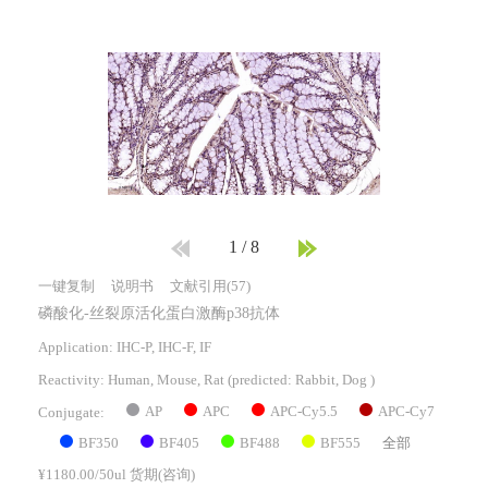
1
/
8
一键复制
说明书
文献引用(57)
磷酸化-丝裂原活化蛋白激酶p38抗体
Application: IHC-P, IHC-F, IF
Reactivity:
Human, Mouse, Rat
(predicted: Rabbit, Dog )
AP
APC
APC-Cy5.5
APC-Cy7
Conjugate:
BF350
BF405
BF488
BF555
全部
¥1180.00/50ul 货期(咨询)