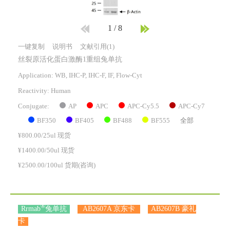
1
/
8
一键复制
说明书
文献引用(1)
丝裂原活化蛋白激酶1重组兔单抗
Application: WB, IHC-P, IHC-F, IF, Flow-Cyt
Reactivity:
Human
AP
APC
APC-Cy5.5
APC-Cy7
Conjugate:
BF350
BF405
BF488
BF555
全部
¥800.00/25ul 现货
¥1400.00/50ul 现货
¥2500.00/100ul 货期(咨询)
®
Rrmab
兔单抗
AB2607A 京东卡
AB2607B 豪礼
卡