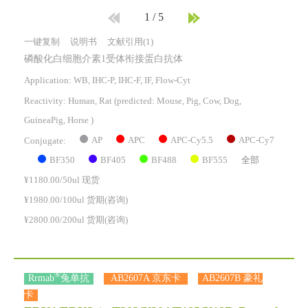
1
/
5
一键复制
说明书
文献引用(1)
磷酸化白细胞介素1受体衔接蛋白抗体
Application: WB, IHC-P, IHC-F, IF, Flow-Cyt
Reactivity:
Human, Rat
(predicted: Mouse, Pig, Cow, Dog,
GuineaPig, Horse )
AP
APC
APC-Cy5.5
APC-Cy7
Conjugate:
BF350
BF405
BF488
BF555
全部
¥1180.00/50ul 现货
¥1980.00/100ul 货期(咨询)
¥2800.00/200ul 货期(咨询)
®
Rrmab
兔单抗
AB2607A 京东卡
AB2607B 豪礼
卡