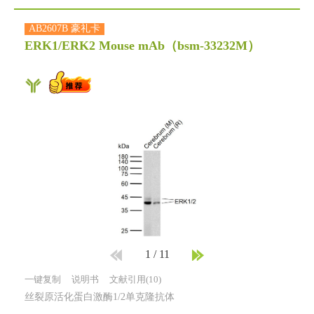
AB2607B 豪礼卡
ERK1/ERK2 Mouse mAb
（bsm-33232M）
1
/
11
一键复制
说明书
文献引用(10)
丝裂原活化蛋白激酶1/2单克隆抗体