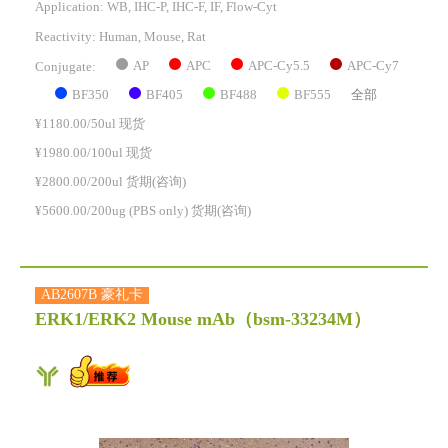
Application: WB, IHC-P, IHC-F, IF, Flow-Cyt
Reactivity:
Human, Mouse, Rat
AP
APC
APC-Cy5.5
APC-Cy7
Conjugate:
BF350
BF405
BF488
BF555
全部
¥1180.00/50ul 现货
¥1980.00/100ul 现货
¥2800.00/200ul 货期(咨询)
¥5600.00/200ug (PBS only) 货期(咨询)
AB2607B 豪礼卡
ERK1/ERK2 Mouse mAb
（bsm-33234M）