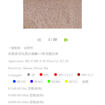
1
/
10
一键复制
说明书
丝裂原活化蛋白激酶1/2单克隆抗体
Application: IHC-P, IHC-F, IF, Flow-Cyt, ICC/IF
Reactivity:
Human, Mouse, Rat
AP
APC
APC-Cy5.5
APC-Cy7
Conjugate:
BF350
BF405
BF488
BF555
全部
¥1180.00/50ul 货期(咨询)
¥1980.00/100ul 货期(咨询)
¥2800.00/200ul 货期(咨询)