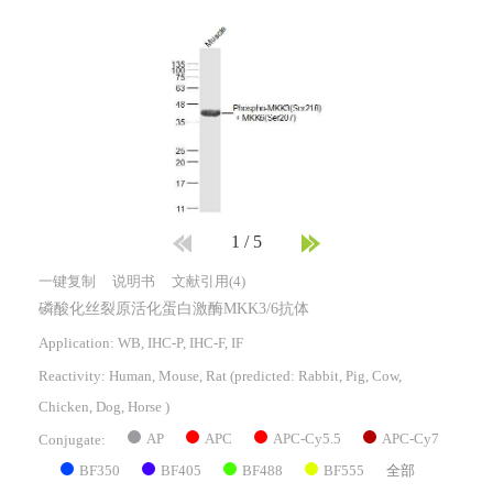
1
/
5
一键复制
说明书
文献引用(4)
磷酸化丝裂原活化蛋白激酶MKK3/6抗体
Application: WB, IHC-P, IHC-F, IF
Reactivity:
Human, Mouse, Rat
(predicted: Rabbit, Pig, Cow,
Chicken, Dog, Horse )
AP
APC
APC-Cy5.5
APC-Cy7
Conjugate:
BF350
BF405
BF488
BF555
全部