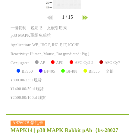
1
/
15
一键复制
说明书
文献引用(6)
p38 MAPK重组兔单抗
Application: WB, IHC-P, IHC-F, IF, ICC/IF
Reactivity:
Human, Mouse, Rat
(predicted: Pig )
AP
APC
APC-Cy5.5
APC-Cy7
Conjugate:
BF350
BF405
BF488
BF555
全部
¥800.00/25ul 现货
¥1400.00/50ul 现货
¥2500.00/100ul 现货
AB2607B 豪礼卡
MAPK14 | p38 MAPK Rabbit pAb
（bs-28027