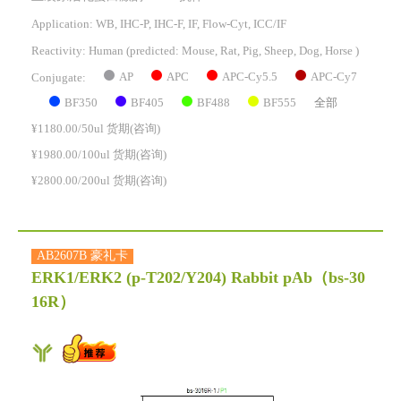
Application: WB, IHC-P, IHC-F, IF, Flow-Cyt, ICC/IF
Reactivity:
Human
(predicted: Mouse, Rat, Pig, Sheep, Dog, Horse )
AP
APC
APC-Cy5.5
APC-Cy7
Conjugate:
BF350
BF405
BF488
BF555
全部
¥1180.00/50ul 货期(咨询)
¥1980.00/100ul 货期(咨询)
¥2800.00/200ul 货期(咨询)
AB2607B 豪礼卡
ERK1/ERK2 (p-T202/Y204) Rabbit pAb
（bs-30
16R）