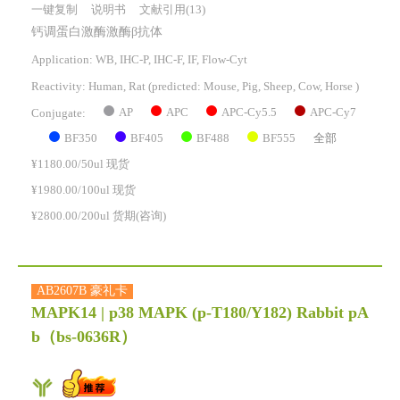
一键复制
说明书
文献引用(13)
钙调蛋白激酶激酶β抗体
Application: WB, IHC-P, IHC-F, IF, Flow-Cyt
Reactivity:
Human, Rat
(predicted: Mouse, Pig, Sheep, Cow, Horse )
AP
APC
APC-Cy5.5
APC-Cy7
Conjugate:
BF350
BF405
BF488
BF555
全部
¥1180.00/50ul 现货
¥1980.00/100ul 现货
¥2800.00/200ul 货期(咨询)
AB2607B 豪礼卡
MAPK14 | p38 MAPK (p-T180/Y182) Rabbit pA
b
（bs-0636R）