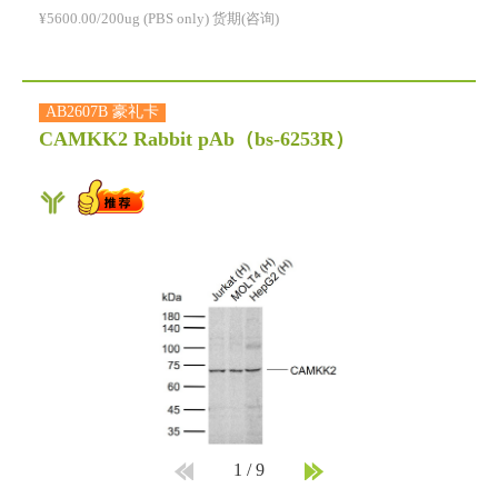
¥5600.00/200ug (PBS only) 货期(咨询)
AB2607B 豪礼卡
CAMKK2 Rabbit pAb
（bs-6253R）
1
/
9