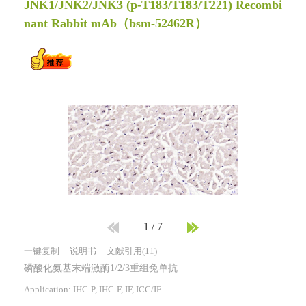
JNK1/JNK2/JNK3 (p-T183/T183/T221) Recombi
nant Rabbit mAb
（bsm-52462R）
1
/
7
一键复制
说明书
文献引用(11)
磷酸化氨基末端激酶1/2/3重组兔单抗
Application: IHC-P, IHC-F, IF, ICC/IF