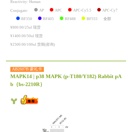
Reactivity:
Human
AP
APC
APC-Cy5.5
APC-Cy7
Conjugate:
BF350
BF405
BF488
BF555
全部
¥800.00/25ul 现货
¥1400.00/50ul 现货
¥2500.00/100ul 货期(咨询)
AB2607B 豪礼卡
MAPK14 | p38 MAPK (p-T180/Y182) Rabbit pA
b
（bs-2210R）