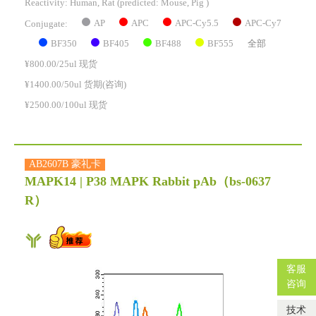
Reactivity:
Human, Rat
(predicted: Mouse, Pig )
AP
APC
APC-Cy5.5
APC-Cy7
Conjugate:
BF350
BF405
BF488
BF555
全部
¥800.00/25ul 现货
¥1400.00/50ul 货期(咨询)
¥2500.00/100ul 现货
AB2607B 豪礼卡
MAPK14 | P38 MAPK Rabbit pAb
（bs-0637
R）
客服
咨询
技术