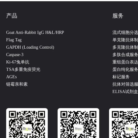
产品
服务
Goat Anti-Rabbit IgG H&L/HRP
流式细胞分
Flag Tag
单克隆抗体
GAPDH (Loading Control)
多克隆抗体
Caspase-3
多肽合成服
Ki-67兔单抗
重组蛋白表
TSA多重免疫荧光
蛋白纯化服
AGEs
标记服务
链霉亲和素
抗体对筛选
ELISA试剂